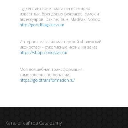
ГудБегс интернет-магазин всемирно
известных, брендовых рюкзаков, сумок и
аксессуаров. Dakine,Thule, MadPax, Nohoo.
http://goodbags.kiev.ua/
Интернет магазин мастерской «Палехский
иконостас» - рукописные иконы на заказ
https://shop.iconostas.ru/
Моя волшебная трансформация.
самосовершенствовании.
https://goldtransformation.ru/
Каталог сайтов Catalozhny